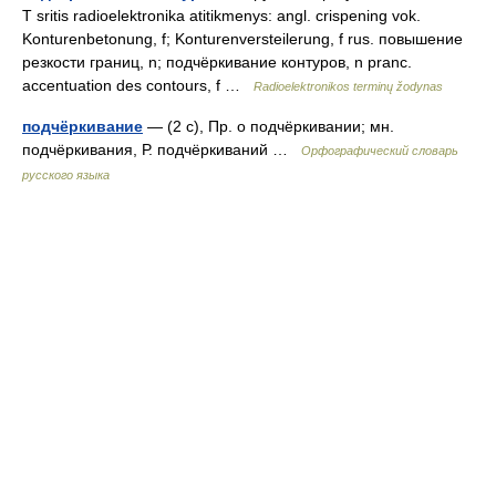
T sritis radioelektronika atitikmenys: angl. crispening vok.
Konturenbetonung, f; Konturenversteilerung, f rus. повышение
резкости границ, n; подчёркивание контуров, n pranc.
accentuation des contours, f …
Radioelektronikos terminų žodynas
подчёркивание
— (2 с), Пр. о подчёркивании; мн.
подчёркивания, Р. подчёркиваний …
Орфографический словарь
русского языка