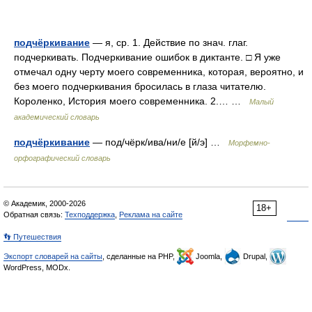
подчёркивание
— я, ср. 1. Действие по знач. глаг.
подчеркивать. Подчеркивание ошибок в диктанте. □ Я уже
отмечал одну черту моего современника, которая, вероятно, и
без моего подчеркивания бросилась в глаза читателю.
Короленко, История моего современника. 2.… …
Малый
академический словарь
подчёркивание
— под/чёрк/ива/ни/е [й/э] …
Морфемно-
орфографический словарь
© Академик, 2000-2026
18+
Обратная связь:
Техподдержка
,
Реклама на сайте
👣 Путешествия
Экспорт словарей на сайты
, сделанные на PHP,
Joomla,
Drupal,
WordPress, MODx.