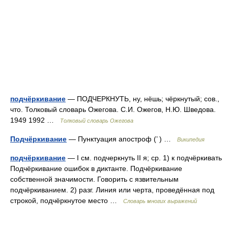
подчёркивание
— ПОДЧЕРКНУТЬ, ну, нёшь; чёркнутый; сов.,
что. Толковый словарь Ожегова. С.И. Ожегов, Н.Ю. Шведова.
1949 1992 …
Толковый словарь Ожегова
Подчёркивание
— Пунктуация апостроф (’ ) …
Википедия
подчёркивание
— I см. подчеркнуть II я; ср. 1) к подчёркивать
Подчёркивание ошибок в диктанте. Подчёркивание
собственной значимости. Говорить с язвительным
подчёркиванием. 2) разг. Линия или черта, проведённая под
строкой, подчёркнутое место …
Словарь многих выражений