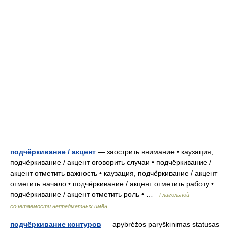
подчёркивание / акцент
— заострить внимание • каузация,
подчёркивание / акцент оговорить случаи • подчёркивание /
акцент отметить важность • каузация, подчёркивание / акцент
отметить начало • подчёркивание / акцент отметить работу •
подчёркивание / акцент отметить роль • …
Глагольной
сочетаемости непредметных имён
подчёркивание контуров
— apybrėžos paryškinimas statusas