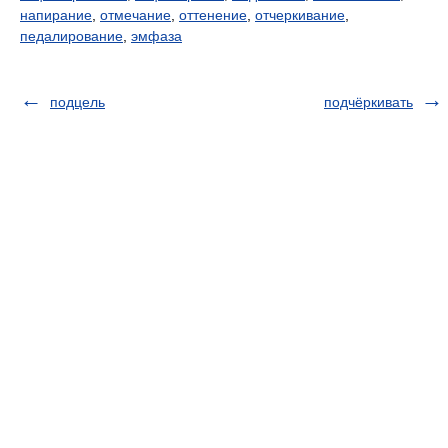
напирание
,
отмечание
,
оттенение
,
отчеркивание
,
педалирование
,
эмфаза
подцель
подчёркивать